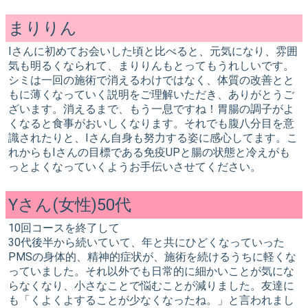
まりりん
Iさんに初めてお会いした頃と比べると、元気になり、雰囲
気も明るくなられて、まりりんもとってもうれしいです。
シミは一回の施術で消えるわけではなく、体質の改善とと
もに薄くなっていく説明をご理解いただき、ありがとうご
ざいます。消えるまで、もう一息ですね！胃腸の調子がよ
くなると食事がおいしくなります。それでも腹八分目を意
識されたりと、Iさん自身も努力する姿に感心してます。こ
れからもIさんの目標である免疫UPと腸の状態と冷えがも
っとよくなっていくようお手伝いさせてください。
Yさん(女性)50代
10回コースを終了して
30代後半から続いていて、年と共にひどくなっていった
PMSの身体的、精神的症状が、施術を続けるうちに軽くな
っていました。それ以外でも日常的に細かいことが気にな
らなくなり、小さなことで悩むことが減りました。友達に
も「くよくよすることが少なくなったね。」と言われまし