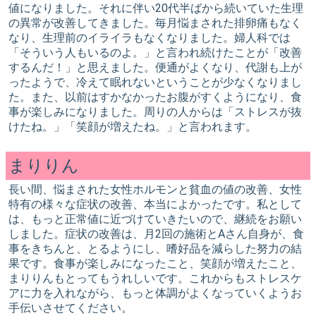
値になりました。それに伴い20代半ばから続いていた生理
の異常が改善してきました。毎月悩まされた排卵痛もなく
なり、生理前のイライラもなくなりました。婦人科では
「そういう人もいるのよ。」と言われ続けたことが「改善
するんだ！」と思えました。便通がよくなり、代謝も上が
ったようで、冷えて眠れないということが少なくなりまし
た。また、以前はすかなかったお腹がすくようになり、食
事が楽しみになりました。周りの人からは「ストレスが抜
けたね。」「笑顔が増えたね。」と言われます。
まりりん
長い間、悩まされた女性ホルモンと貧血の値の改善、女性
特有の様々な症状の改善、本当によかったです。私として
は、もっと正常値に近づけていきたいので、継続をお願い
しました。症状の改善は、月2回の施術とAさん自身が、食
事をきちんと、とるようにし、嗜好品を減らした努力の結
果です。食事が楽しみになったこと、笑顔が増えたこと、
まりりんもとってもうれしいです。これからもストレスケ
アに力を入れながら、もっと体調がよくなっていくようお
手伝いさせてください。