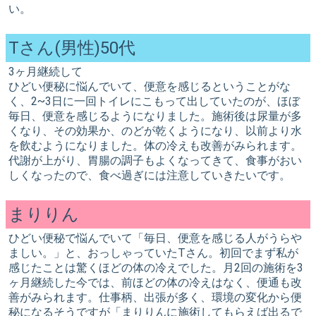
い。
Tさん(男性)50代
3ヶ月継続して
ひどい便秘に悩んでいて、便意を感じるということがな
く、2~3日に一回トイレにこもって出していたのが、ほぼ
毎日、便意を感じるようになりました。施術後は尿量が多
くなり、その効果か、のどが乾くようになり、以前より水
を飲むようになりました。体の冷えも改善がみられます。
代謝が上がり、胃腸の調子もよくなってきて、食事がおい
しくなったので、食べ過ぎには注意していきたいです。
まりりん
ひどい便秘で悩んでいて「毎日、便意を感じる人がうらや
ましい。」と、おっしゃっていたTさん。初回でまず私が
感じたことは驚くほどの体の冷えでした。月2回の施術を3
ヶ月継続した今では、前ほどの体の冷えはなく、便通も改
善がみられます。仕事柄、出張が多く、環境の変化から便
秘になるそうですが「まりりんに施術してもらえば出るで